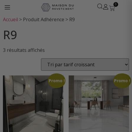
0
Accueil
>
Produit Adhérence
>
R9
R9
3 résultats affichés
Léa
· Experte revêtements
En ligne
Promo !
Promo !