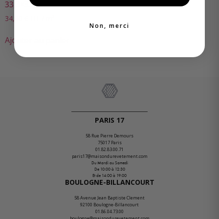
33,3×33,3
34,90
€
HT / m²
Non, merci
Ajouter au panier
PARIS 17
58 Rue Pierre Demours
75017 Paris
01.82.83.00.71
paris17@maisondurevetement.com
Du Mardi au Samedi
De 10:00 à 12:30
Et de 14:00 à 19:00
BOULOGNE-BILLANCOURT
58 Avenue Jean Baptiste Clement
92100 Boulogne-Billancourt
01.86.04.73.00
boulogne@maisondurevetement.com