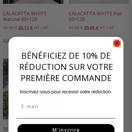
CALACATTA WHITE
CALACATTA WHITE Poli
Natural 60×120
60×120
35,90
€
25,13
€
HT / m²
41,50
€
29,05
€
HT / m²
Ajouter au panier
Ajouter au panier
BÉNÉFICIEZ DE 10% DE
RÉDUCTION SUR VOTRE
PREMIÈRE COMMANDE
Inscrivez-vous pour recevoir votre réduction.
Email
ROSACE BLU Natural
M'inscrire