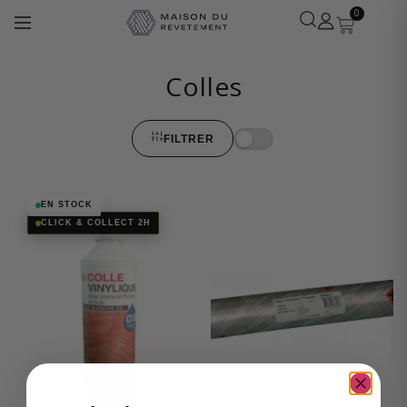
0
Colles
FILTRER
Léa
· Experte revêtements
En ligne
EN STOCK
CLICK & COLLECT 2H