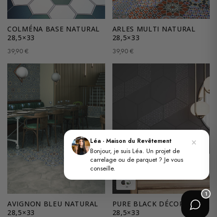
COLMÉNA BASE NATURAL
ARLES MULTI NATURAL
28,5×33
28,5×33
39,90
€
39,90
€
×
Léa · Maison du Revêtement
Bonjour, je suis Léa. Un projet de
carrelage ou de parquet ? Je vous
conseille.
1
AVIGNON BLEU NATURAL
PURE BLACK DÉCOR POLI
28,5×33
28,5×33