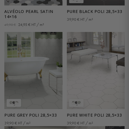
ALVÉOLO PEARL SATIN
PURE BLACK POLI 28,5×33
14×16
39,90
€
HT / m²
24,95
€
HT / m²
49,90
€
PURE GREY POLI 28,5×33
PURE WHITE POLI 28,5×33
39,90
€
HT / m²
39,90
€
HT / m²