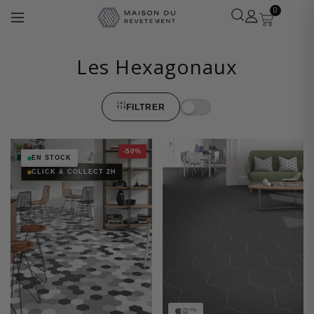
0
Les Hexagonaux
FILTRER
Léa
· Experte revêtements
En ligne
-50%
EN STOCK
CLICK & COLLECT 2H