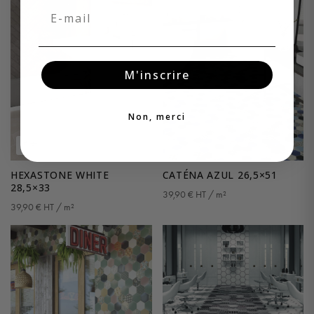
Email
M'inscrire
Non, merci
HEXASTONE WHITE
CATÉNA AZUL 26,5×51
28,5×33
39,90
€
HT / m²
39,90
€
HT / m²