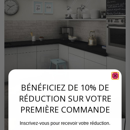
BÉNÉFICIEZ DE 10% DE
RÉDUCTION SUR VOTRE
HEXASTONE GREY 28,5×33
PREMIÈRE COMMANDE
39,90
€
HT / m²
Inscrivez-vous pour recevoir votre réduction.