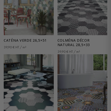
CATÉNA VERDE 26,5×51
COLMÉNA DÉCOR
NATURAL 28,5×33
39,90
€
HT / m²
39,90
€
HT / m²