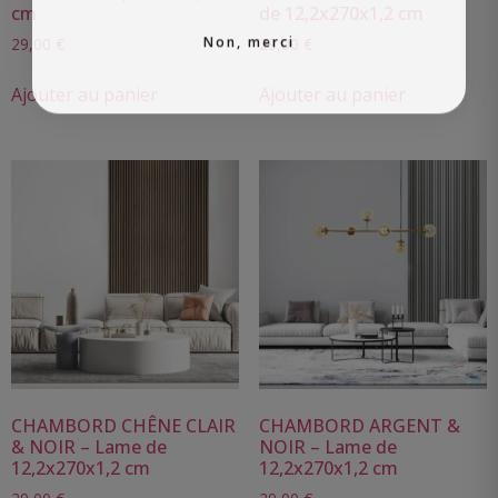
cm
de 12,2x270x1,2 cm
Non, merci
29,00
€
29,00
€
Ajouter au panier
Ajouter au panier
CHAMBORD CHÊNE CLAIR
CHAMBORD ARGENT &
& NOIR – Lame de
NOIR – Lame de
12,2x270x1,2 cm
12,2x270x1,2 cm