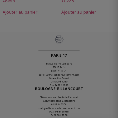
29,00
€
29,00
€
Ajouter au panier
Ajouter au panier
PARIS 17
58 Rue Pierre Demours
75017 Paris
01.82.83.00.71
paris17@maisondurevetement.com
Du Mardi au Samedi
De 10:00 à 12:30
Et de 14:00 à 19:00
BOULOGNE-BILLANCOURT
58 Avenue Jean Baptiste Clement
92100 Boulogne-Billancourt
01.86.04.73.00
boulogne@maisondurevetement.com
Du Mardi au Samedi
De 10:00 à 12:30