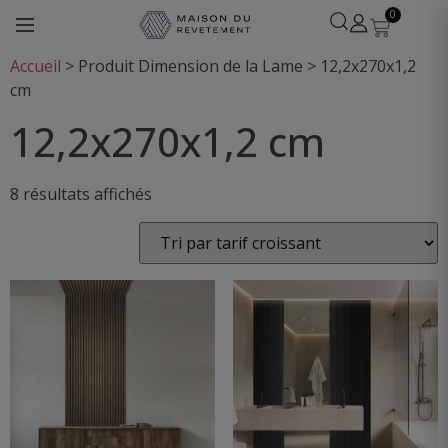
0
Accueil
>
Produit Dimension de la Lame
>
12,2x270x1,2
cm
12,2x270x1,2 cm
Léa
8 résultats affichés
· Experte revêtements
En ligne