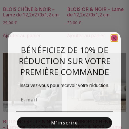
BLOIS CHÊNE & NOIR –
BLOIS OR & NOIR – Lame
Lame de 12,2x270x1,2 cm
de 12,2x270x1,2 cm
29,00
€
29,00
€
Ajouter au panier
Ajouter au panier
BÉNÉFICIEZ DE 10% DE
RÉDUCTION SUR VOTRE
PREMIÈRE COMMANDE
Inscrivez-vous pour recevoir votre réduction.
Email
BLOIS NOISETTE & NOIR
CHAMBORD CHÊNE
M'inscrire
– Lame de 12,2x270x1,2
SOMBRE & NOIR – Lame