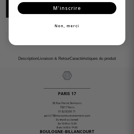
M'inscrire
AJOUTER AU PANIER
Non, merci
Livraison chez vous à partir du
21 août
Description
Livraison & Retour
Caractéristiques du produit
PARIS 17
58 Rue Pierre Demours
75017 Paris
01.82.83.00.71
paris17@maisondurevetement.com
Du Mardi au Samedi
De 10:00 à 12:30
Et de 14:00 à 19:00
BOULOGNE-BILLANCOURT