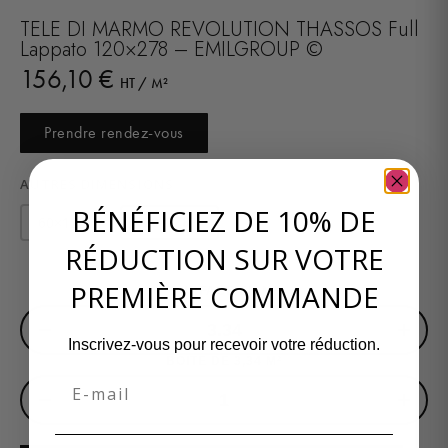
TELE DI MARMO REVOLUTION THASSOS Full
Lappato 120×278 – EMILGROUP ©
156,10
€
HT / M²
Prendre rendez-vous
AUTRES DIMENSIONS
BÉNÉFICIEZ DE 10% DE
60×120
120×278
cm
cm
RÉDUCTION SUR VOTRE
PREMIÈRE COMMANDE
SURFACE EN M²
−
+
Inscrivez-vous pour recevoir votre réduction.
BOITE DE 3,34 M²
Email
−
+