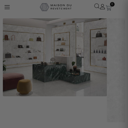
0
Léa
· Experte revêtements
En ligne