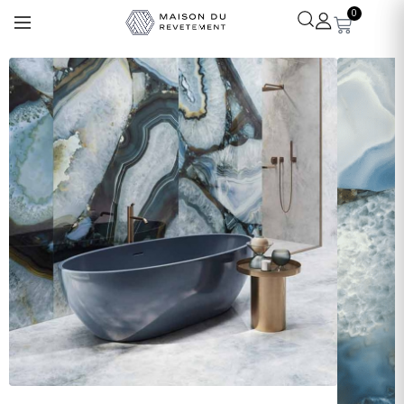
0
Léa
· Experte revêtements
En ligne