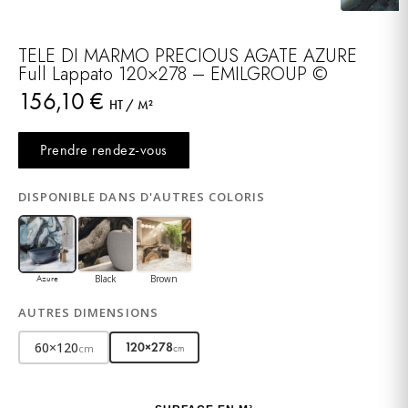
TELE DI MARMO PRECIOUS AGATE AZURE
Full Lappato 120×278 – EMILGROUP ©
156,10
€
HT / M²
Prendre rendez-vous
DISPONIBLE DANS D'AUTRES COLORIS
Black
Brown
Azure
AUTRES DIMENSIONS
60×120
120×278
cm
cm