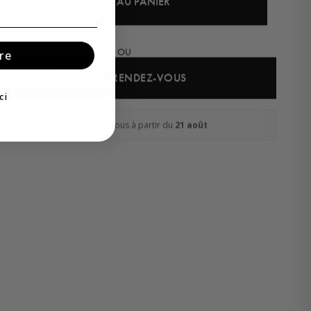
AJOUTER AU PANIER
OU
re
PRENDRE RENDEZ-VOUS
ci
Livraison chez vous à partir du
21 août