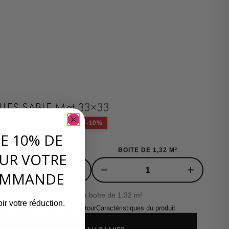
ILLES SABLE Mat 33×33
26,91
€
90
€
HT / M²
-10%
DE 10% DE
SURFACE EN M²
BOITE DE 1,32 M²
UR VOTRE
+
−
+
OMMANDE
Soit
35,52
€
la boîte de 1,32 m²
ir votre réduction.
Description
Livraison & Retour
Caractéristiques du produit