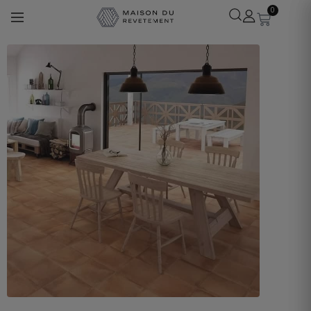
0
Léa
· Experte revêtements
En ligne