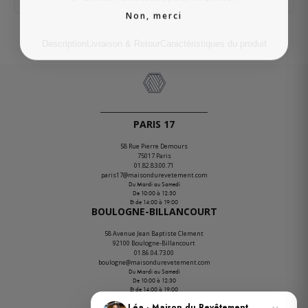
Non, merci
Description
Livraison & Retour
Caractéristiques du produit
PARIS 17
58 Rue Pierre Demours
75017 Paris
01.82.83.00.71
paris17@maisondurevetement.com
Du Mardi au Samedi
De 10:00 à 12:30
Et de 14:00 à 19:00
BOULOGNE-BILLANCOURT
58 Avenue Jean Baptiste Clement
92100 Boulogne-Billancourt
01.86.04.73.00
boulogne@maisondurevetement.com
Du Mardi au Samedi
De 10:00 à 12:30
Et de 14:00 à 19:00
ENTREPÔT
Léa · Maison du Revêtement