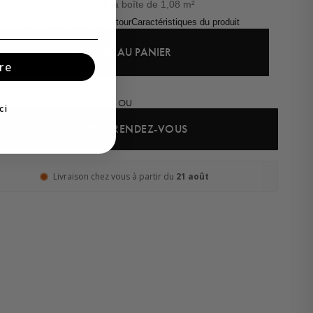
Soit
48,50
€
la boîte de 1,08 m²
Description
Livraison & Retour
Caractéristiques du produit
AJOUTER AU PANIER
re
OU
ci
PRENDRE RENDEZ-VOUS
Livraison chez vous à partir du
21 août