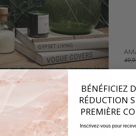
AMA
49,
AUTR
BÉNÉFICIEZ 
60
RÉDUCTION S
PREMIÈRE C
−
Inscrivez-vous pour recevo