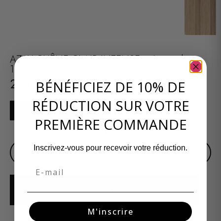
AZAY CHÊNE CLAIR INTENSE – Lame de
12,2x250x1,2 cm
26,00
€
BÉNÉFICIEZ DE 10% DE
RÉDUCTION SUR VOTRE
Prendre rendez-vous
PREMIÈRE COMMANDE
QUANTITÉ
Inscrivez-vous pour recevoir votre réduction.
−
+
Email
AJOUTER AU PANIER
M'inscrire