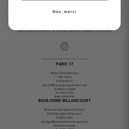
Livraison chez vous à partir du
20 août
Non, merci
Description
Livraison & Retour
Caractéristiques du produit
PARIS 17
58 Rue Pierre Demours
75017 Paris
01.82.83.00.71
paris17@maisondurevetement.com
Du Mardi au Samedi
De 10:00 à 12:30
Et de 14:00 à 19:00
BOULOGNE-BILLANCOURT
58 Avenue Jean Baptiste Clement
92100 Boulogne-Billancourt
01.86.04.73.00
boulogne@maisondurevetement.com
Du Mardi au Samedi