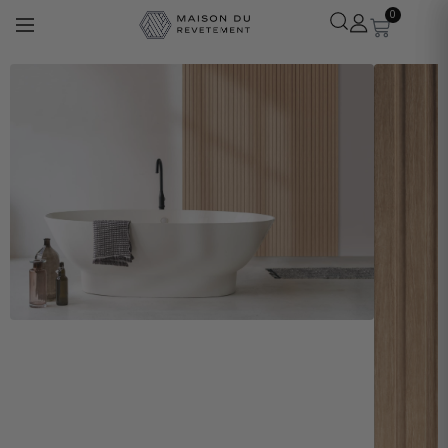
0
Léa
· Experte revêtements
En ligne