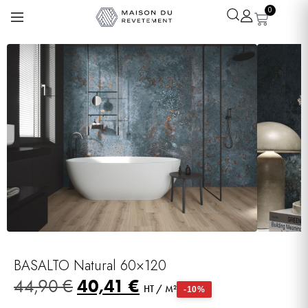
0
Léa
· Experte revêtements
En ligne
BASALTO Natural 60×120
40,41
€
44,90
€
HT / M²
-10%