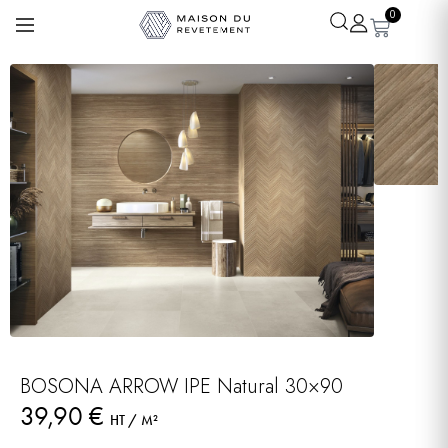
0
Léa
· Experte revêtements
En ligne
BOSONA ARROW IPE Natural 30×90
39,90
€
HT / M²