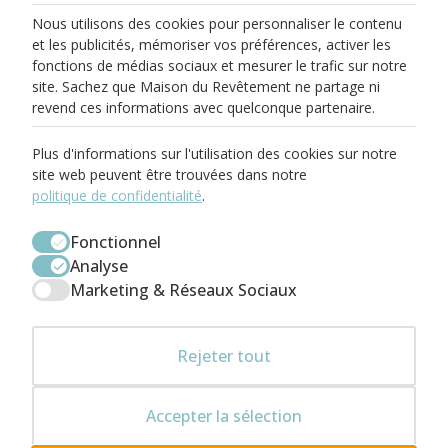
Nous utilisons des cookies pour personnaliser le contenu
et les publicités, mémoriser vos préférences, activer les
fonctions de médias sociaux et mesurer le trafic sur notre
site. Sachez que Maison du Revêtement ne partage ni
PARIS 17
revend ces informations avec quelconque partenaire.
58 Rue Pierre Demours
75017 Paris
01.82.83.00.71
Plus d'informations sur l'utilisation des cookies sur notre
paris17@maisondurevetement.com
site web peuvent être trouvées dans notre
Du Mardi au Samedi
De 10:00 à 12:30
politique de confidentialité
.
Et de 14:00 à 19:00
BOULOGNE-BILLANCOURT
Fonctionnel
58 Avenue Jean Baptiste Clement
Analyse
92100 Boulogne-Billancourt
01.86.04.73.00
Marketing & Réseaux Sociaux
boulogne@maisondurevetement.com
Du Mardi au Samedi
De 10:00 à 12:30
Et de 14:00 à 19:00
ENTREPÔT
Rejeter tout
×
Léa · Maison du Revêtement
PORTE DE PARIS
Bonjour, je suis Léa. Un projet de
23 Avenue du Chemin des Reniers
92390 Villeneuve-la-Garenne
carrelage ou de parquet ? Je vous
01.56.55.55.26
conseille.
Accepter la sélection
support@maisondurevetement.com
Du Lundi au Vendredi
De 10:00 à 18:00