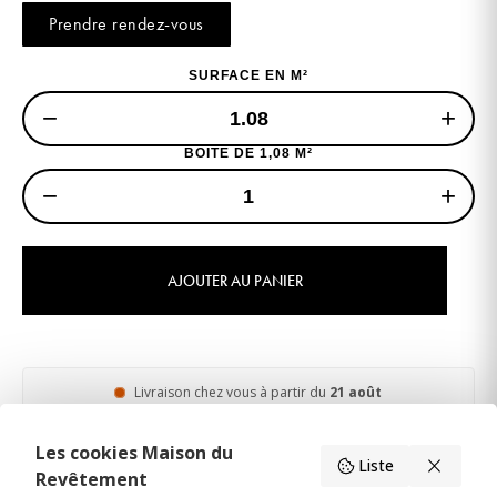
Prendre rendez-vous
SURFACE EN M²
−
+
BOITE DE 1,08 M²
−
+
AJOUTER AU PANIER
Livraison chez vous à partir du
21 août
Les cookies Maison du
Liste
Description
Livraison & Retour
Caractéristiques du produit
Revêtement