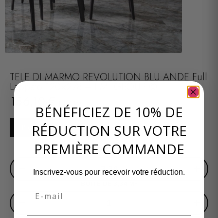
TELE DI MARMO REVOLUTION BLU ANDE Full
Lappato 120×278 – EMILGROUP ©
156,10
€
HT / M²
BÉNÉFICIEZ DE 10% DE
RÉDUCTION SUR VOTRE
Prendre rendez-vous
PREMIÈRE COMMANDE
SURFACE EN M²
−
+
Inscrivez-vous pour recevoir votre réduction.
BOITE DE 3,34 M²
Email
−
+