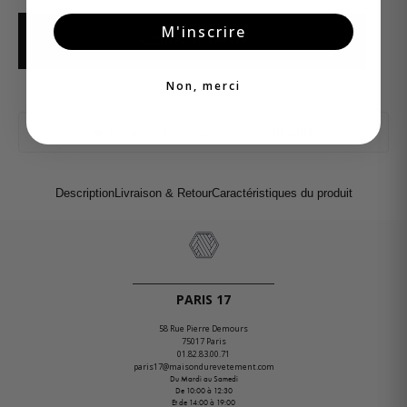
M'inscrire
AJOUTER AU PANIER
Non, merci
Livraison chez vous à partir du
20 août
Description
Livraison & Retour
Caractéristiques du produit
PARIS 17
58 Rue Pierre Demours
75017 Paris
01.82.83.00.71
paris17@maisondurevetement.com
Du Mardi au Samedi
De 10:00 à 12:30
Et de 14:00 à 19:00