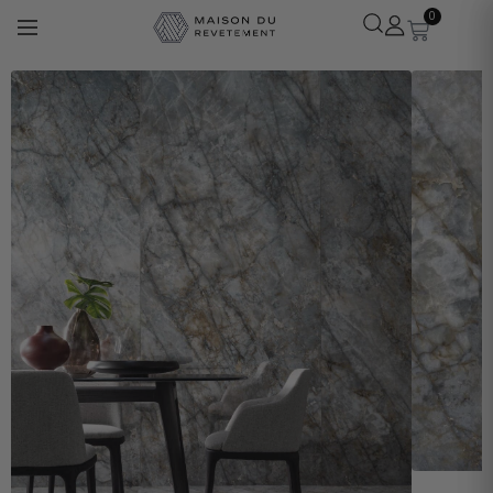
0
Léa
· Experte revêtements
En ligne