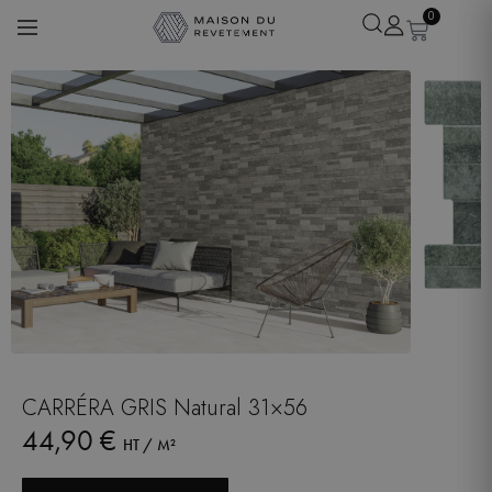
0
Léa
· Experte revêtements
En ligne
CARRÉRA GRIS Natural 31×56
44,90
€
HT / M²