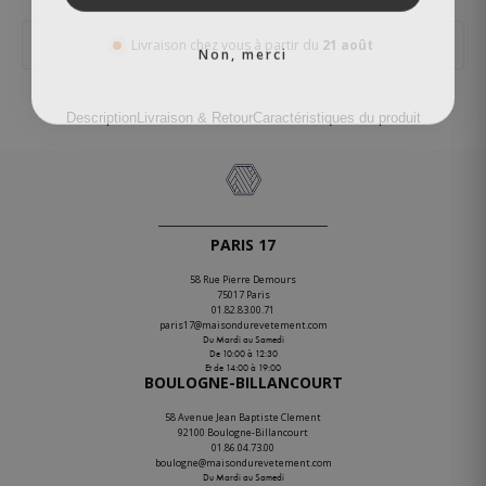
Livraison chez vous à partir du
21 août
Non, merci
Description
Livraison & Retour
Caractéristiques du produit
PARIS 17
58 Rue Pierre Demours
75017 Paris
01.82.83.00.71
paris17@maisondurevetement.com
Du Mardi au Samedi
De 10:00 à 12:30
Et de 14:00 à 19:00
BOULOGNE-BILLANCOURT
58 Avenue Jean Baptiste Clement
92100 Boulogne-Billancourt
01.86.04.73.00
boulogne@maisondurevetement.com
Du Mardi au Samedi