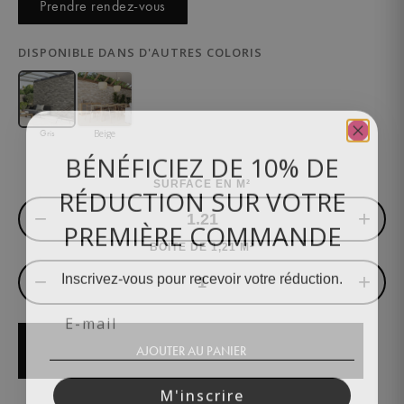
Prendre rendez-vous
DISPONIBLE DANS D'AUTRES COLORIS
Beige
Gris
BÉNÉFICIEZ DE 10% DE
RÉDUCTION SUR VOTRE
SURFACE EN M²
−
+
PREMIÈRE COMMANDE
BOITE DE 1,21 M²
Inscrivez-vous pour recevoir votre réduction.
−
+
Email
AJOUTER AU PANIER
M'inscrire