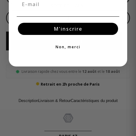
Email
BOITE DE 1,44 M²
−
+
M'inscrire
AJOUTER AU PANIER
Non, merci
Livraison rapide chez vous entre le
12 août
et le
18 août
Retrait en 2h proche de Paris
Description
Livraison & Retour
Caractéristiques du produit