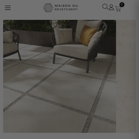
0
Léa
· Experte revêtements
En ligne