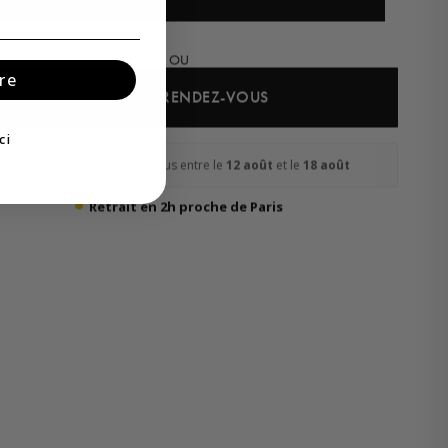
OU
re
PRENDRE RENDEZ-VOUS
ci
Livraison rapide chez vous entre le
12 août
et le
18 août
Retrait en 2h proche de Paris