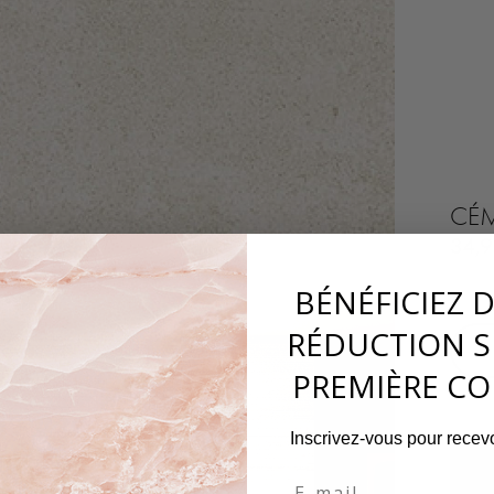
CÉM
34,
BÉNÉFICIEZ 
RÉDUCTION S
−
PREMIÈRE C
Inscrivez-vous pour recevo
Email