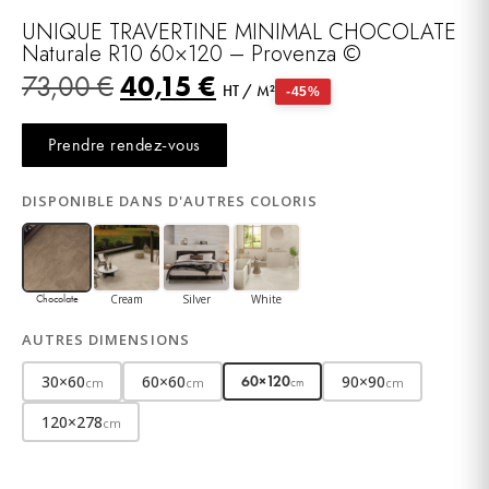
UNIQUE TRAVERTINE MINIMAL CHOCOLATE
Naturale R10 60×120 – Provenza ©
40,15
€
73,00
€
HT / M²
-45%
Prendre rendez-vous
DISPONIBLE DANS D'AUTRES COLORIS
Cream
Silver
White
Chocolate
AUTRES DIMENSIONS
30×60
60×60
90×90
60×120
cm
cm
cm
cm
120×278
cm