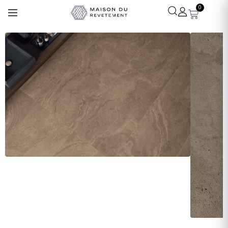
0
Léa
· Experte revêtements
En ligne