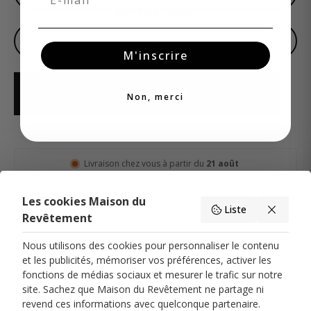
BOITE DE 1,44 M²
−
+
M'inscrire
AJOUTER AU PANIER
Non, merci
Livraison chez vous à partir du
21 août
Les cookies Maison du
Liste
Description
Livraison & Retour
Caractéristiques du produit
Revêtement
Nous utilisons des cookies pour personnaliser le contenu
et les publicités, mémoriser vos préférences, activer les
fonctions de médias sociaux et mesurer le trafic sur notre
site. Sachez que Maison du Revêtement ne partage ni
PARIS 17
revend ces informations avec quelconque partenaire.