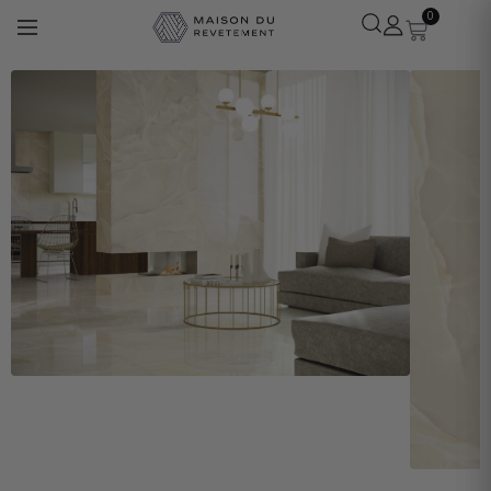
0
Léa
· Experte revêtements
En ligne