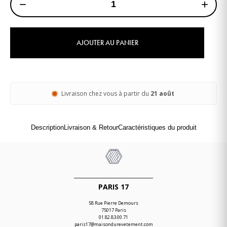
−
+
AJOUTER AU PANIER
Livraison chez vous à partir du
21 août
Description
Livraison & Retour
Caractéristiques du produit
PARIS 17
58 Rue Pierre Demours
75017 Paris
01.82.83.00.71
paris17@maisondurevetement.com