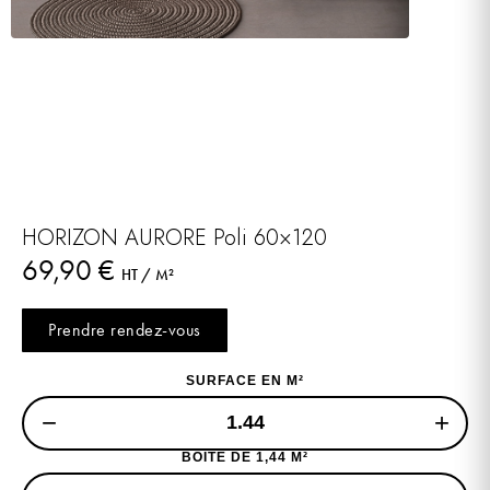
HORIZON AURORE Poli 60×120
69,90
€
HT / M²
Prendre rendez-vous
SURFACE EN M²
−
+
BOITE DE 1,44 M²