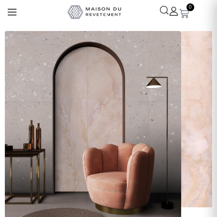
0
Léa
· Experte revêtements
En ligne