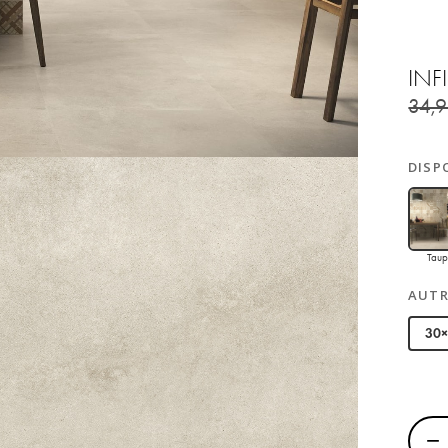
INF
34,
DISP
Tau
AUTR
30
−