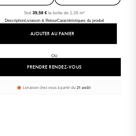
Soit
39,58
€
la boîte de 1,26 m²
Description
Livraison & Retour
Caractéristiques du produit
AJOUTER AU PANIER
OU
Léa
· Experte revêtements
En ligne
PRENDRE RENDEZ-VOUS
Livraison chez vous à partir du
21 août