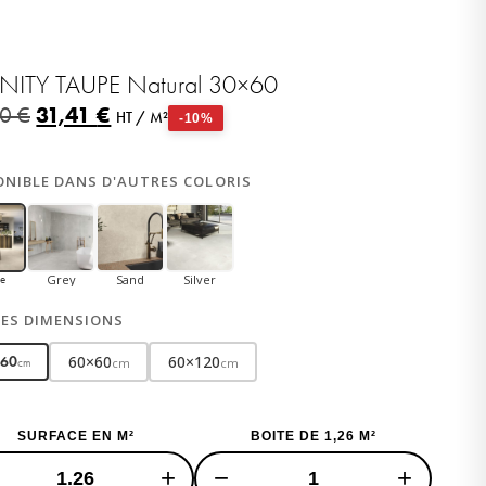
INITY TAUPE Natural 30×60
31,41
€
90
€
HT / M²
-10%
ONIBLE DANS D'AUTRES COLORIS
Grey
Sand
Silver
pe
ES DIMENSIONS
60×60
60×120
×60
cm
cm
cm
SURFACE EN M²
BOITE DE 1,26 M²
+
−
+