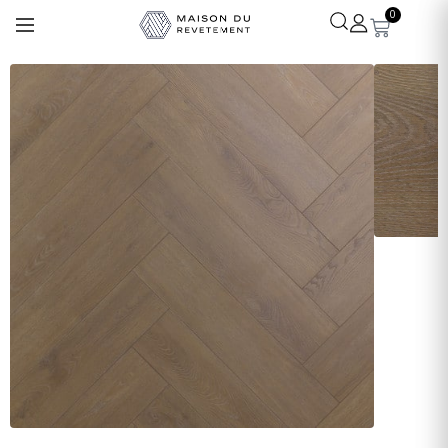
0
Léa
· Experte revêtements
En ligne