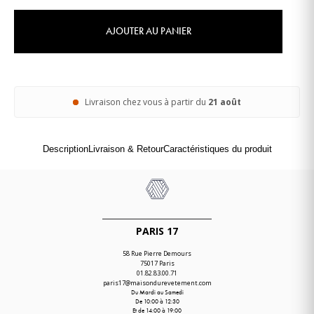
AJOUTER AU PANIER
Livraison chez vous à partir du
21 août
Description
Livraison & Retour
Caractéristiques du produit
PARIS 17
58 Rue Pierre Demours
75017 Paris
01.82.83.00.71
paris17@maisondurevetement.com
Du Mardi au Samedi
De 10:00 à 12:30
Et de 14:00 à 19:00