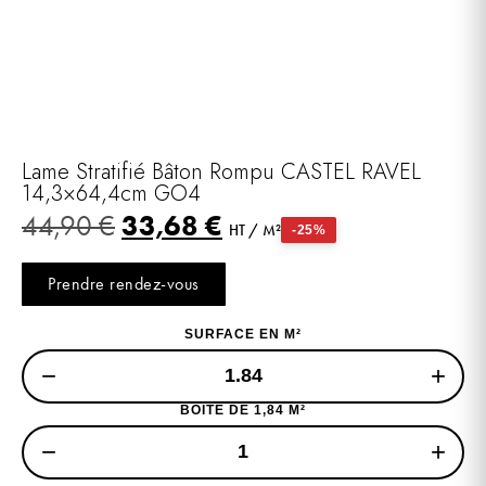
Lame Stratifié Bâton Rompu CASTEL RAVEL
14,3×64,4cm GO4
33,68
€
44,90
€
HT / M²
-25%
Prendre rendez-vous
SURFACE EN M²
−
+
BOITE DE 1,84 M²
−
+