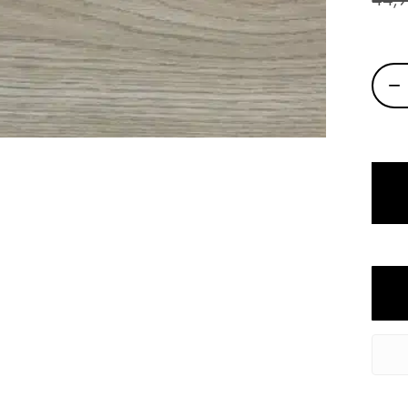
BÉNÉFICIEZ 
RÉDUCTION S
−
PREMIÈRE C
Inscrivez-vous pour recevo
Email
M'inscri
Non, mer