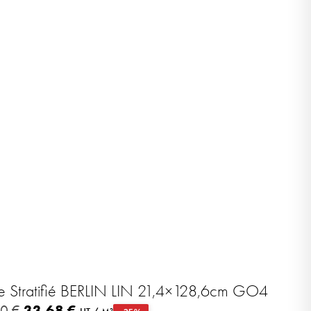
e Stratifié BERLIN LIN 21,4×128,6cm GO4
33,68
€
90
€