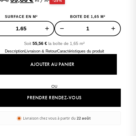
HT / M²
-25%
DE 10% DE
SURFACE EN M²
BOITE DE 1,65 M²
UR VOTRE
+
−
+
OMMANDE
Soit
55,56
€
la boîte de 1,65 m²
ir votre réduction.
Description
Livraison & Retour
Caractéristiques du produit
AJOUTER AU PANIER
OU
re
PRENDRE RENDEZ-VOUS
ci
Livraison chez vous à partir du
22 août