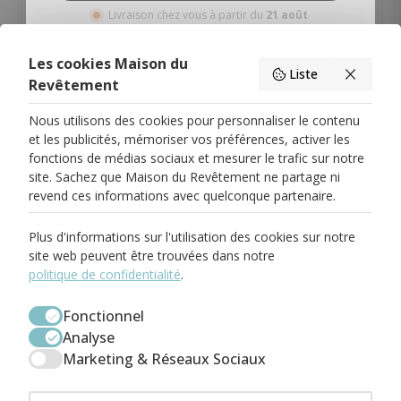
Livraison chez vous à partir du
21 août
Non, merci
Les cookies Maison du
Liste
Description
Livraison & Retour
Caractéristiques du produit
Revêtement
Nous utilisons des cookies pour personnaliser le contenu
et les publicités, mémoriser vos préférences, activer les
fonctions de médias sociaux et mesurer le trafic sur notre
site. Sachez que Maison du Revêtement ne partage ni
PARIS 17
revend ces informations avec quelconque partenaire.
58 Rue Pierre Demours
75017 Paris
01.82.83.00.71
Plus d'informations sur l'utilisation des cookies sur notre
paris17@maisondurevetement.com
site web peuvent être trouvées dans notre
Du Mardi au Samedi
De 10:00 à 12:30
politique de confidentialité
.
Et de 14:00 à 19:00
BOULOGNE-BILLANCOURT
Fonctionnel
58 Avenue Jean Baptiste Clement
Analyse
92100 Boulogne-Billancourt
01.86.04.73.00
Marketing & Réseaux Sociaux
boulogne@maisondurevetement.com
Du Mardi au Samedi
De 10:00 à 12:30
Et de 14:00 à 19:00