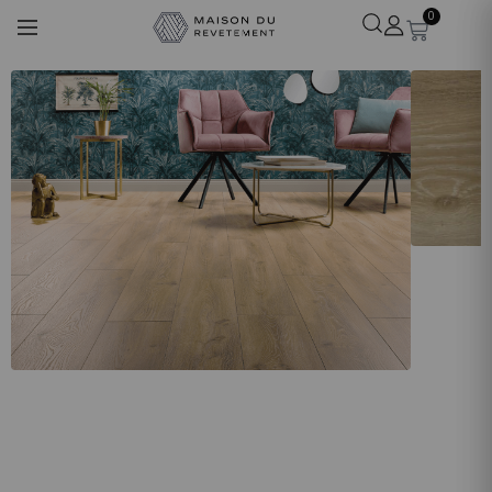
0
Léa
· Experte revêtements
En ligne