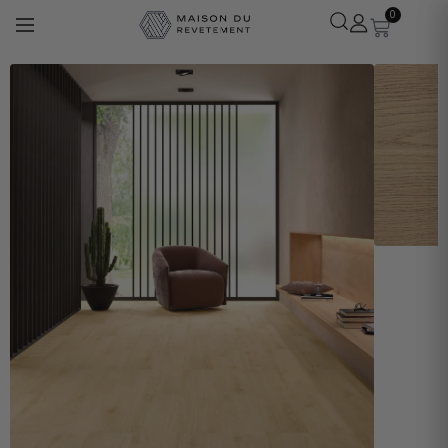
0
Léa
· Experte revêtements
En ligne