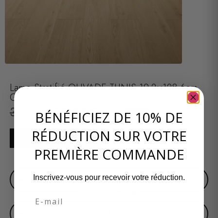
Lame Stratifié OLIVADE TUNIS 19,2×128,6cm
GO4
29,93
€
39,90
€
BÉNÉFICIEZ DE 10% DE
HT / M²
-25%
RÉDUCTION SUR VOTRE
Prendre rendez-vous
PREMIÈRE COMMANDE
SURFACE EN M²
−
+
Inscrivez-vous pour recevoir votre réduction.
Email
BOITE DE 2,22 M²
−
+