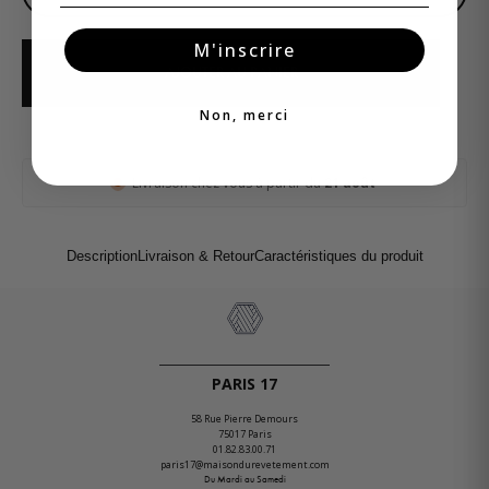
M'inscrire
AJOUTER AU PANIER
Non, merci
Livraison chez vous à partir du
21 août
Description
Livraison & Retour
Caractéristiques du produit
PARIS 17
58 Rue Pierre Demours
75017 Paris
01.82.83.00.71
paris17@maisondurevetement.com
Du Mardi au Samedi