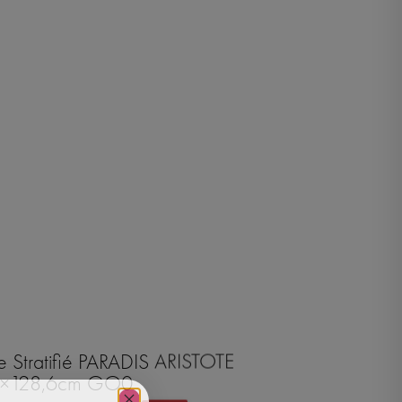
 Stratifié PARADIS ARISTOTE
2×128,6cm GO0