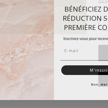
34,
BÉNÉFICIEZ 
RÉDUCTION S
−
PREMIÈRE C
Inscrivez-vous pour recevo
Email
M'inscri
Non, mer