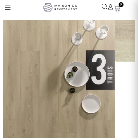
0
Léa
· Experte revêtements
En ligne