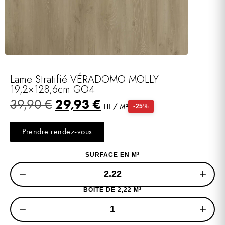
Lame Stratifié VÉRADOMO MOLLY
19,2×128,6cm GO4
29,93
€
39,90
€
HT / M²
-25%
Prendre rendez-vous
SURFACE EN M²
−
+
BOITE DE 2,22 M²
−
+