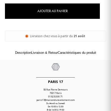
AJOUTER AU PANIER
Livraison chez vous à partir du
21 août
Description
Livraison & Retour
Caractéristiques du produit
PARIS 17
58 Rue Pierre Demours
75017 Paris
01.82.83.00.71
paris17@maisondurevetement.com
Du Mardi au Samedi
De 10:00 à 12:30
Et de 14:00 à 19:00