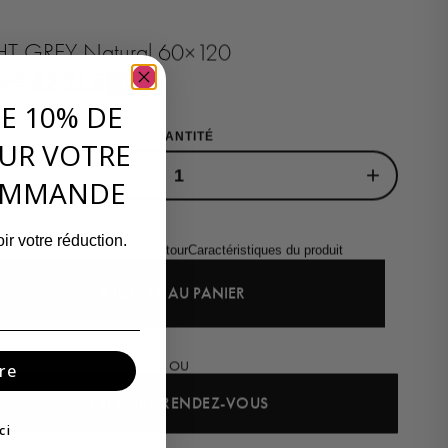
HT GREY Natural 60×120
35,91
€
90
€
-10%
DE 10% DE
QUANTITÉ
UR VOTRE
+
OMMANDE
ir votre réduction.
Description
Livraison & Retour
Caractéristiques du produit
AJOUTER AU PANIER
OU
re
PRENDRE RENDEZ-VOUS
ci