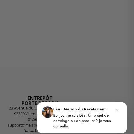
ENTREPÔT
PORTE DE PARIS
23 Avenue du Chemin des Reniers
×
Léa · Maison du Revêtement
92390 Villeneuve-la-Garenne
Bonjour, je suis Léa. Un projet de
01.56.55.55.26
carrelage ou de parquet ? Je vous
support@maisondurevetement.com
conseille.
Du Lundi au Vendredi