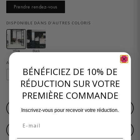
Prendre rendez-vous
DISPONIBLE DANS D'AUTRES COLORIS
Black
White
AUTRES DIMENSIONS
BÉNÉFICIEZ DE 10% DE
60×120
60×60
cm
cm
RÉDUCTION SUR VOTRE
PREMIÈRE COMMANDE
SURFACE EN M²
−
+
Inscrivez-vous pour recevoir votre réduction.
BOITE DE 1,08 M²
Email
−
+