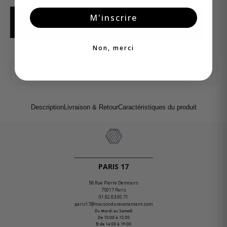
M'inscrire
AJOUTER AU PANIER
Non, merci
Livraison chez vous à partir du
21 août
Description
Livraison & Retour
Caractéristiques du produit
PARIS 17
58 Rue Pierre Demours
75017 Paris
01.82.83.00.71
paris17@maisondurevetement.com
Du Mardi au Samedi
De 10:00 à 12:30
Et de 14:00 à 19:00