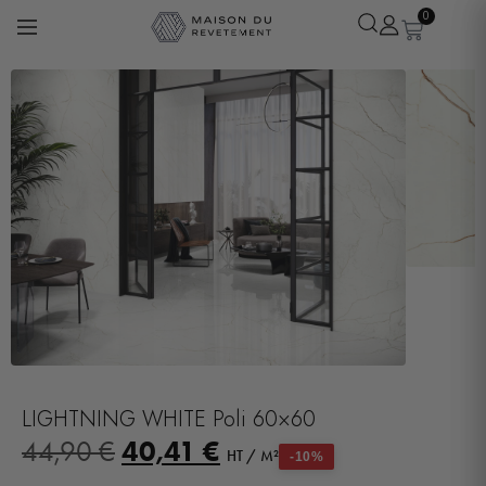
0
Léa
· Experte revêtements
En ligne
LIGHTNING WHITE Poli 60×60
40,41
€
44,90
€
HT / M²
-10%