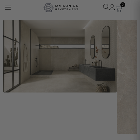
0
Léa
· Experte revêtements
En ligne