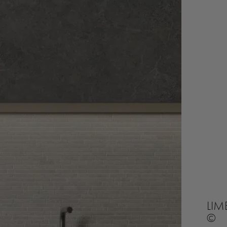
LIM
©