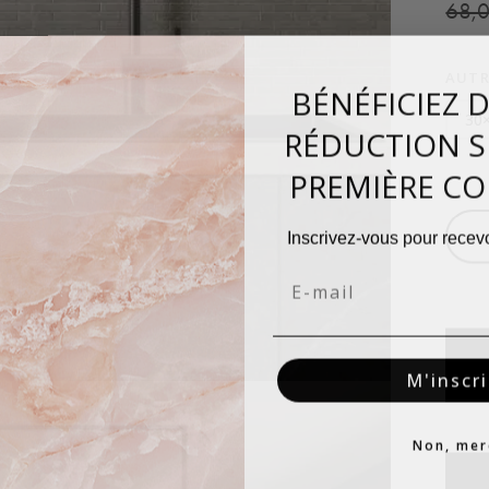
68,
AUTR
BÉNÉFICIEZ 
30
RÉDUCTION S
PREMIÈRE C
−
Inscrivez-vous pour recevo
Email
M'inscri
Non, mer