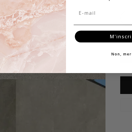
Email
−
M'inscri
Non, mer