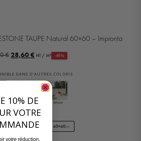
ESTONE TAUPE Natural 60×60 – Impronta
28,60
€
00
€
HT / M²
-45%
ONIBLE DANS D'AUTRES COLORIS
DE 10% DE
Beige
Grey
White
pe
UR VOTRE
ES DIMENSIONS
OMMANDE
×60
60×120
60×60
cm
cm
cm
ir votre réduction.