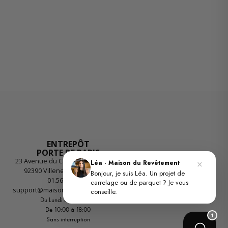
ENTREPÔT
PORTE DE PARIS
23 Avenue du Chemin des Reniers
×
Léa · Maison du Revêtement
92390 Villeneuve-la-Garenne
Bonjour, je suis Léa. Un projet de
01.56.55.55.26
carrelage ou de parquet ? Je vous
support@maisondurevetement.com
conseille.
Du Lundi au Vendredi
De 10:00 à 18:00
1
Sans interruption