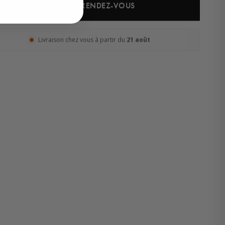
PRENDRE RENDEZ-VOUS
Livraison chez vous à partir du
21 août
Léa
· Experte revêtements
En ligne