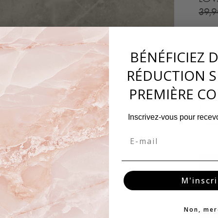
39,
AUTR
BÉNÉFICIEZ 
60
RÉDUCTION S
PREMIÈRE C
−
Inscrivez-vous pour recevo
Email
M'inscri
Non, mer