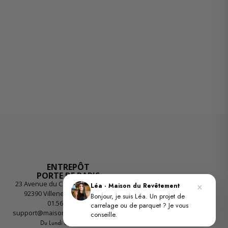
ENTREPÔT
PORTE DE PARIS
23 Avenue du Chemin des Reniers
×
Léa · Maison du Revêtement
92390 Villeneuve-la-Garenne
Bonjour, je suis Léa. Un projet de
01.56.55.55.26
carrelage ou de parquet ? Je vous
support@maisondurevetement.com
conseille.
Du Lundi au Vendredi