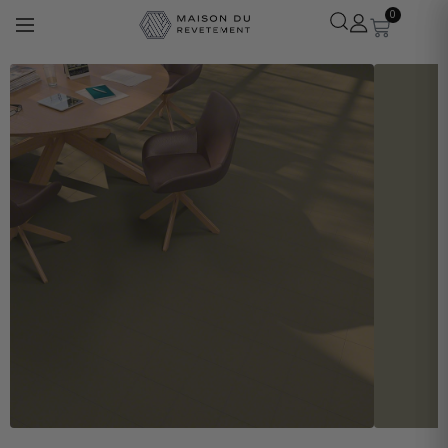
0
Léa
· Experte revêtements
En ligne