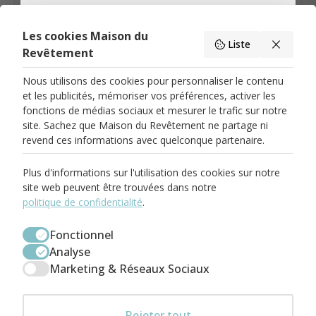
Non, merci
Les cookies Maison du
Liste
Description
Livraison & Retour
Caractéristiques du produit
Revêtement
Nous utilisons des cookies pour personnaliser le contenu
et les publicités, mémoriser vos préférences, activer les
fonctions de médias sociaux et mesurer le trafic sur notre
site. Sachez que Maison du Revêtement ne partage ni
PARIS 17
revend ces informations avec quelconque partenaire.
58 Rue Pierre Demours
75017 Paris
01.82.83.00.71
Plus d'informations sur l'utilisation des cookies sur notre
paris17@maisondurevetement.com
site web peuvent être trouvées dans notre
Du Mardi au Samedi
De 10:00 à 12:30
politique de confidentialité
.
Et de 14:00 à 19:00
BOULOGNE-BILLANCOURT
Fonctionnel
58 Avenue Jean Baptiste Clement
Analyse
92100 Boulogne-Billancourt
01.86.04.73.00
Marketing & Réseaux Sociaux
boulogne@maisondurevetement.com
Du Mardi au Samedi
De 10:00 à 12:30
Et de 14:00 à 19:00
ENTREPÔT
Rejeter tout
Léa · Maison du Revêtement