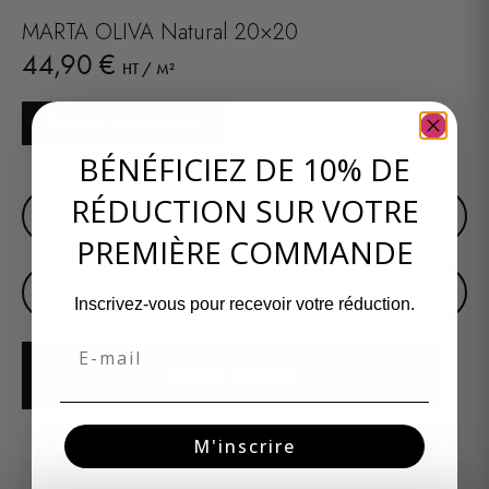
MARTA OLIVA Natural 20×20
44,90
€
HT / M²
Prendre rendez-vous
BÉNÉFICIEZ DE 10% DE
SURFACE EN M²
RÉDUCTION SUR VOTRE
−
+
PREMIÈRE COMMANDE
BOITE DE 1,00 M²
−
+
Inscrivez-vous pour recevoir votre réduction.
Email
AJOUTER AU PANIER
M'inscrire
Livraison chez vous à partir du
20 août