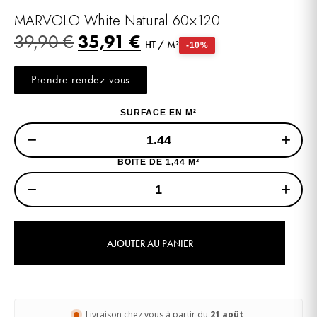
MARVOLO White Natural 60×120
35,91
€
39,90
€
HT / M²
-10%
Prendre rendez-vous
SURFACE EN M²
−
+
BOITE DE 1,44 M²
−
+
AJOUTER AU PANIER
Livraison chez vous à partir du
21 août