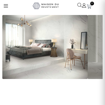
0
Léa
· Experte revêtements
En ligne