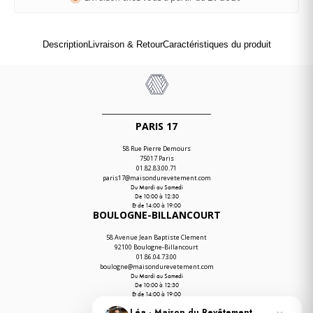
Description
Livraison & Retour
Caractéristiques du produit
PARIS 17
58 Rue Pierre Demours
75017 Paris
01.82.83.00.71
paris17@maisondurevetement.com
Du Mardi au Samedi
De 10:00 à 12:30
Et de 14:00 à 19:00
BOULOGNE-BILLANCOURT
58 Avenue Jean Baptiste Clement
92100 Boulogne-Billancourt
01.86.04.73.00
boulogne@maisondurevetement.com
Du Mardi au Samedi
De 10:00 à 12:30
Et de 14:00 à 19:00
ENTREPÔT
Léa · Maison du Revêtement