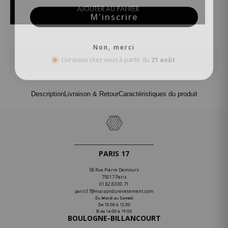
AJOUTER AU PANIER
M'inscrire
Non, merci
Livraison chez vous à partir du
21 août
Description
Livraison & Retour
Caractéristiques du produit
PARIS 17
58 Rue Pierre Demours
75017 Paris
01.82.83.00.71
paris17@maisondurevetement.com
Du Mardi au Samedi
De 10:00 à 12:30
Et de 14:00 à 19:00
BOULOGNE-BILLANCOURT