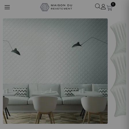
0
Léa
· Experte revêtements
En ligne