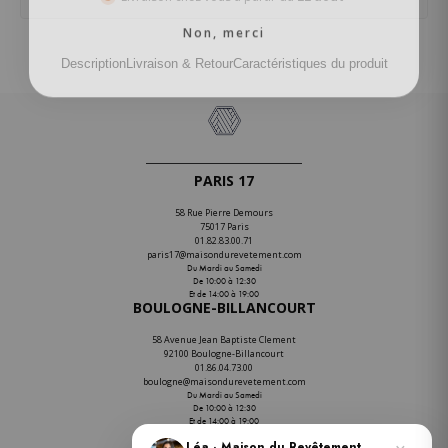
Non, merci
Description
Livraison & Retour
Caractéristiques du produit
PARIS 17
58 Rue Pierre Demours
75017 Paris
01.82.83.00.71
paris17@maisondurevetement.com
Du Mardi au Samedi
De 10:00 à 12:30
Et de 14:00 à 19:00
BOULOGNE-BILLANCOURT
58 Avenue Jean Baptiste Clement
92100 Boulogne-Billancourt
01.86.04.73.00
boulogne@maisondurevetement.com
Du Mardi au Samedi
De 10:00 à 12:30
Et de 14:00 à 19:00
ENTREPÔT
Léa · Maison du Revêtement