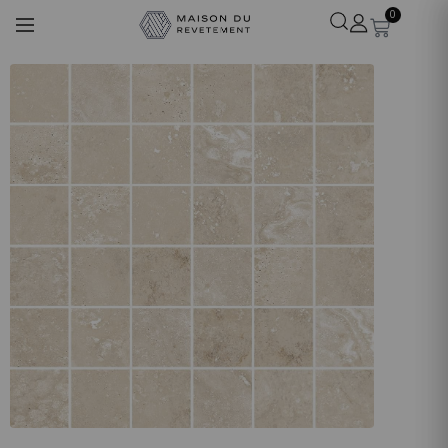
0
Léa
· Experte revêtements
En ligne