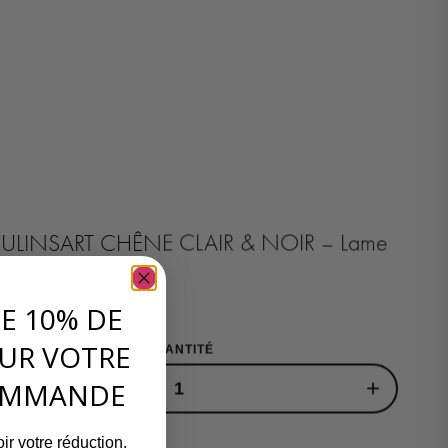
LINSART CHÊNE CLAIR & NOIR – Lame
11,9x270x2,1 cm
00
€
DE 10% DE
UR VOTRE
QUANTITÉ
+
OMMANDE
ir votre réduction.