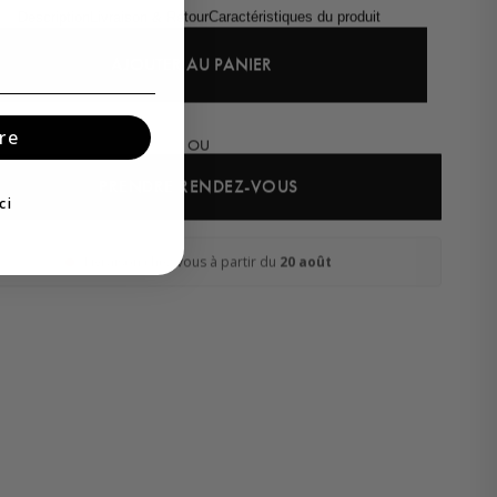
Description
Livraison & Retour
Caractéristiques du produit
AJOUTER AU PANIER
re
OU
PRENDRE RENDEZ-VOUS
ci
Livraison chez vous à partir du
20 août