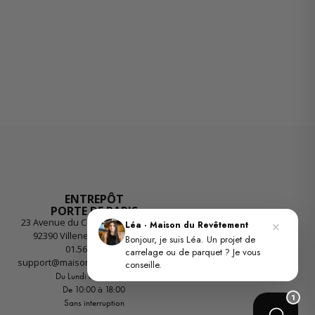
ENTREPÔT
PORTE DE PARIS
23 Avenue du Chemin des Reniers
×
Léa · Maison du Revêtement
92390 Villeneuve-la-Garenne
Bonjour, je suis Léa. Un projet de
01.56.55.55.26
carrelage ou de parquet ? Je vous
support@maisondurevetement.com
conseille.
Du Lundi au Vendredi
De 10:00 à 18:00
1
Sans interruption