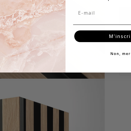
Email
M'inscri
Non, mer