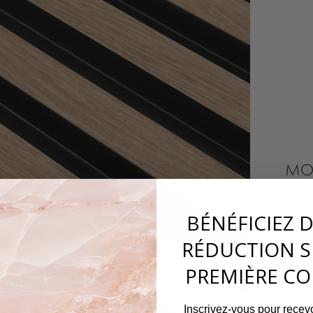
MOU
de 
35,
BÉNÉFICIEZ 
RÉDUCTION S
−
PREMIÈRE C
Inscrivez-vous pour recevo