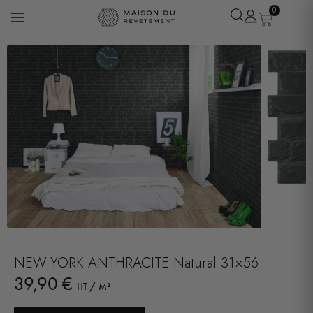
0
Léa
· Experte revêtements
En ligne
NEW YORK ANTHRACITE Natural 31×56
39,90
€
HT / M²