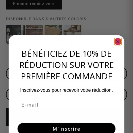
Prendre rendez-vous
DISPONIBLE DANS D'AUTRES COLORIS
Brown
Ocre
White
Anthracite
BÉNÉFICIEZ DE 10% DE
RÉDUCTION SUR VOTRE
SURFACE EN M²
−
+
PREMIÈRE COMMANDE
BOITE DE 1,21 M²
Inscrivez-vous pour recevoir votre réduction.
−
+
Email
AJOUTER AU PANIER
M'inscrire