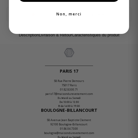
Non, merci
Livraison chez vous à partir du
21 août
Description
Livraison & Retour
Caractéristiques du produit
PARIS 17
58 Rue Pierre Demours
75017 Paris
01.82.83.00.71
paris17@maisondurevetement.com
Du Mardi au Samedi
De 10:00 à 12:30
Et de 14:00 à 19:00
BOULOGNE-BILLANCOURT
58 Avenue Jean Baptiste Clement
92100 Boulogne-Billancourt
01.86.04.73.00
boulogne@maisondurevetement.com
Du Mardi au Samedi