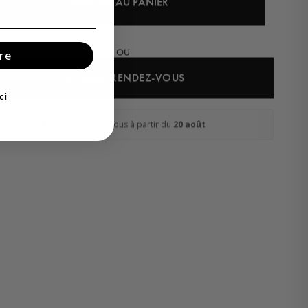
AJOUTER AU PANIER
OU
re
PRENDRE RENDEZ-VOUS
ci
Livraison chez vous à partir du
20 août
Léa
· Experte revêtements
En ligne