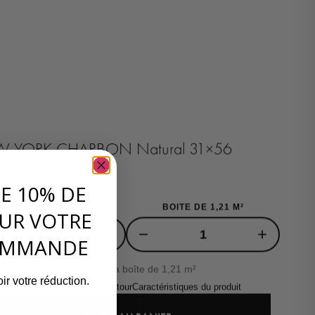
 YORK CHARBON Natural 31×56
90
€
HT / M²
DE 10% DE
SURFACE EN M²
BOITE DE 1,21 M²
UR VOTRE
+
−
+
OMMANDE
Soit
48,28
€
la boîte de 1,21 m²
ir votre réduction.
Description
Livraison & Retour
Caractéristiques du produit