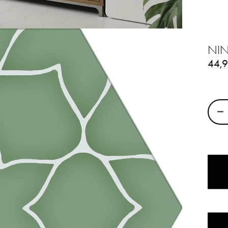
NIN
44,
−