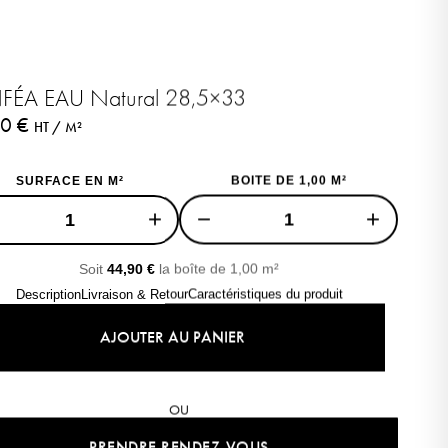
FÉA EAU Natural 28,5×33
90
€
HT / M²
SURFACE EN M²
BOITE DE 1,00 M²
+
−
+
Soit
44,90
€
la boîte de 1,00 m²
Description
Livraison & Retour
Caractéristiques du produit
AJOUTER AU PANIER
OU
Léa
PRENDRE RENDEZ-VOUS