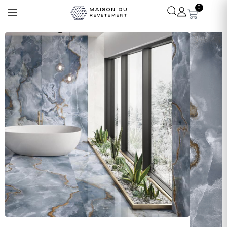
0
Léa
· Experte revêtements
En ligne