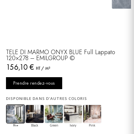
TELE DI MARMO ONYX BLUE Full Lappato
120×278 – EMILGROUP ©
156,10
€
HT / M²
Prendre rendez-vous
DISPONIBLE DANS D'AUTRES COLORIS
Black
Green
Ivory
Pink
Blue