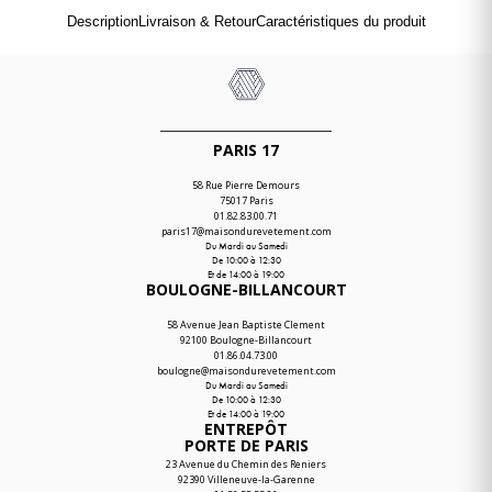
Description
Livraison & Retour
Caractéristiques du produit
PARIS 17
58 Rue Pierre Demours
75017 Paris
01.82.83.00.71
paris17@maisondurevetement.com
Du Mardi au Samedi
De 10:00 à 12:30
Et de 14:00 à 19:00
BOULOGNE-BILLANCOURT
58 Avenue Jean Baptiste Clement
92100 Boulogne-Billancourt
01.86.04.73.00
boulogne@maisondurevetement.com
Du Mardi au Samedi
De 10:00 à 12:30
Et de 14:00 à 19:00
ENTREPÔT
PORTE DE PARIS
Léa · Maison du Revêtement
23 Avenue du Chemin des Reniers
Bonjour, je suis Léa. Un projet de
92390 Villeneuve-la-Garenne