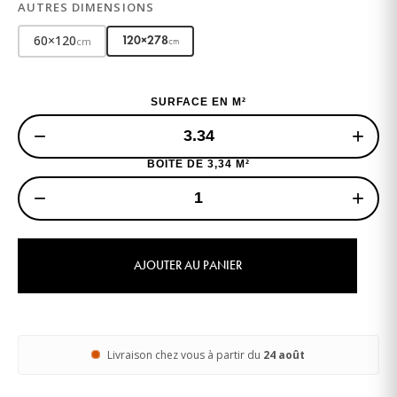
AUTRES DIMENSIONS
60×120
120×278
cm
cm
SURFACE EN M²
−
+
BOITE DE 3,34 M²
−
+
AJOUTER AU PANIER
Livraison chez vous à partir du
24 août