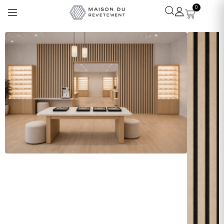
0
Léa
· Experte revêtements
En ligne