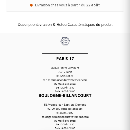
Livraison chez vous à partir du
22 août
Description
Livraison & Retour
Caractéristiques du produit
PARIS 17
58 Rue Pierre Demours
75017 Paris
01.82.83.00.71
paris17@maisondurevetement.com
Du Mardi au Samedi
De 10:00 à 12:30
Et de 14:00 à 19:00
BOULOGNE-BILLANCOURT
58 Avenue Jean Baptiste Clement
92100 Boulogne-Billancourt
01.86.04.73.00
boulogne@maisondurevetement.com
Du Mardi au Samedi
De 10:00 à 12:30
Et de 14:00 à 19:00