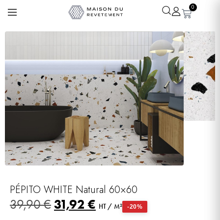
0
Léa
· Experte revêtements
En ligne
PÉPITO WHITE Natural 60×60
31,92
€
39,90
€
HT / M²
-20%