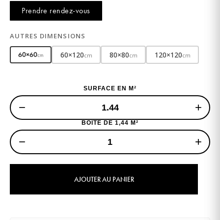
Prendre rendez-vous
AUTRES DIMENSIONS
60×120
80×80
120×120
60×60
cm
cm
cm
cm
SURFACE EN M²
−
+
BOITE DE 1,44 M²
−
+
AJOUTER AU PANIER