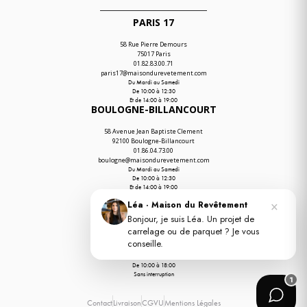
PARIS 17
58 Rue Pierre Demours
75017 Paris
01.82.83.00.71
paris17@maisondurevetement.com
Du Mardi au Samedi
De 10:00 à 12:30
Et de 14:00 à 19:00
BOULOGNE-BILLANCOURT
58 Avenue Jean Baptiste Clement
92100 Boulogne-Billancourt
01.86.04.73.00
boulogne@maisondurevetement.com
Du Mardi au Samedi
De 10:00 à 12:30
Et de 14:00 à 19:00
ENTREPÔT
×
Léa · Maison du Revêtement
PORTE DE PARIS
Bonjour, je suis Léa. Un projet de
23 Avenue du Chemin des Reniers
92390 Villeneuve-la-Garenne
carrelage ou de parquet ? Je vous
01.56.55.55.26
conseille.
support@maisondurevetement.com
Du Lundi au Vendredi
De 10:00 à 18:00
Sans interruption
1
Contact
Livraison
CGVU
Mentions Légales