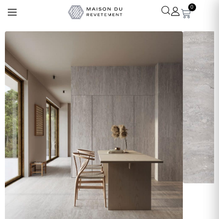
0
Léa
· Experte revêtements
En ligne