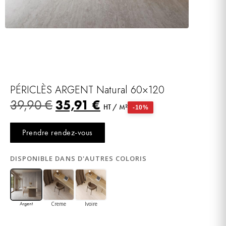
PÉRICLÈS ARGENT Natural 60×120
35,91
€
39,90
€
HT / M²
-10%
Prendre rendez-vous
DISPONIBLE DANS D'AUTRES COLORIS
Creme
Ivoire
Argent