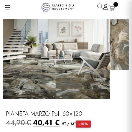
0
Léa
· Experte revêtements
En ligne
PIANÉTA MARZO Poli 60×120
40,41
€
44,90
€
HT / M²
-10%