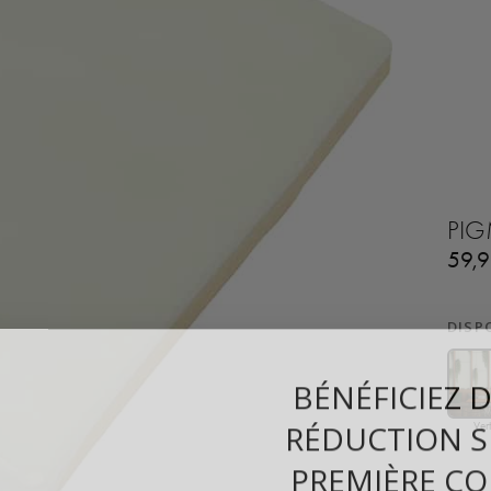
PIG
59,
DISP
BÉNÉFICIEZ 
RÉDUCTION S
Ver
PREMIÈRE C