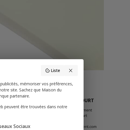
Liste
 publicités, mémoriser vos préférences,
 notre site. Sachez que Maison du
nque partenaire.
BOULOGNE-BILLANCOURT
 web peuvent être trouvées dans notre
58 Avenue Jean Baptiste Clement
92100 Boulogne-Billancourt
01.86.04.73.00
seaux Sociaux
boulogne@maisondurevetement.com