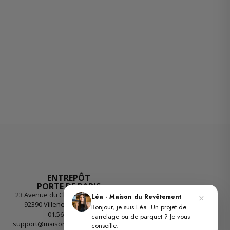
ENTREPÔT
PORTE DE PARIS
23 Avenue du Chemin des Reniers
×
Léa · Maison du Revêtement
92390 Villeneuve-la-Garenne
Bonjour, je suis Léa. Un projet de
01.56.55.55.26
carrelage ou de parquet ? Je vous
support@maisondurevetement.com
conseille.