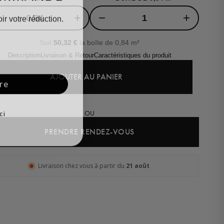
ir votre réduction.
+
−
+
Soit
50,32
€
la boîte de 0,84 m²
Description
Livraison & Retour
Caractéristiques du produit
AJOUTER AU PANIER
re
ci
OU
PRENDRE RENDEZ-VOUS
Livraison chez vous à partir du
21 août