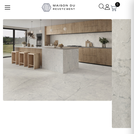
0
Léa
· Experte revêtements
En ligne