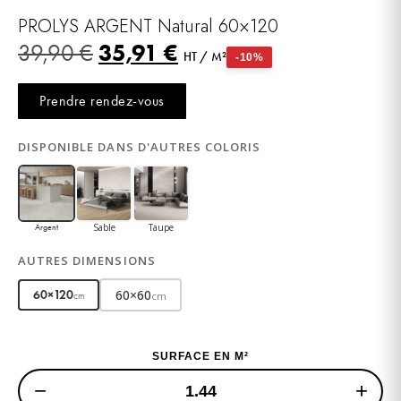
PROLYS ARGENT Natural 60×120
35,91
€
39,90
€
HT / M²
-10%
Prendre rendez-vous
DISPONIBLE DANS D'AUTRES COLORIS
Sable
Taupe
Argent
AUTRES DIMENSIONS
60×60
60×120
cm
cm
SURFACE EN M²
−
+