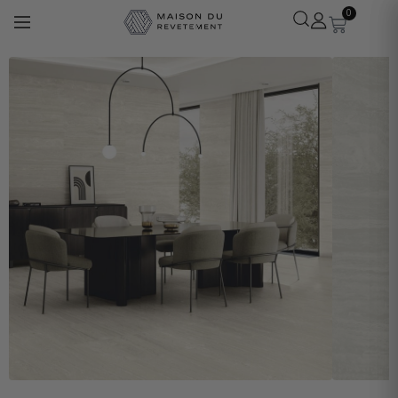
0
Léa
· Experte revêtements
En ligne