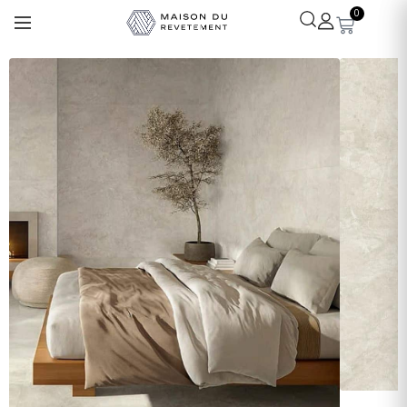
0
Léa
· Experte revêtements
En ligne