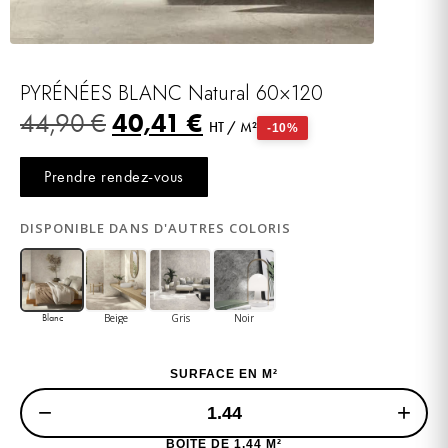
PYRÉNÉES BLANC Natural 60×120
40,41
€
44,90
€
HT / M²
-10%
Prendre rendez-vous
DISPONIBLE DANS D'AUTRES COLORIS
Beige
Gris
Noir
Blanc
SURFACE EN M²
−
+
BOITE DE 1,44 M²