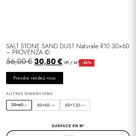
SALT STONE SAND DUST Naturale R10 30×60
– PROVENZA ©
30,80
€
56,00
€
HT / M²
-45%
Prendre rendez-vous
AUTRES DIMENSIONS
60×60
60×120
30×60
cm
cm
cm
SURFACE EN M²