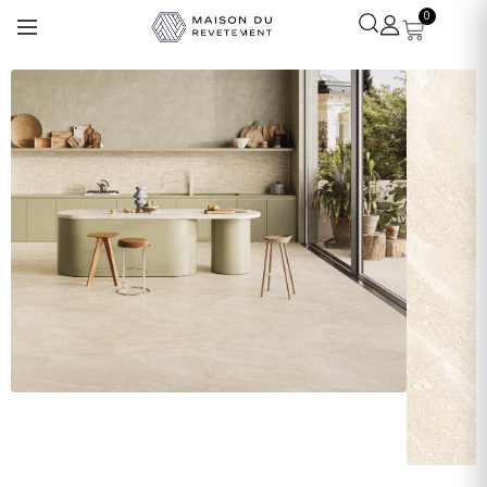
0
Léa
· Experte revêtements
En ligne